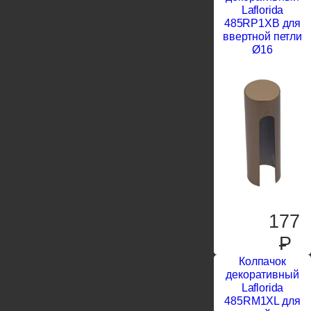
Laflorida
485RP1XB для
ввертной петли
Ø16
177
P
Колпачок
декоративный
Laflorida
485RM1XL для