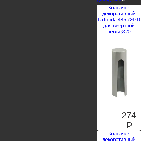
Колпачок
декоративный
Laflorida 485RSPD
для ввертной
петли Ø20
274
P
Колпачок
декоративный