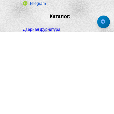
Telegram
Каталог:
Дверная фурнитура
Дверные ручки
Оконная фурнитура
Отопление и сантехника
Мебельные ручки
Напольные и настенные покрытия
Карнизы для штор
Велошлемы и велозамки
Аксессуары для дома
Почтовые ящики