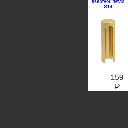
ввертной петли
Ø14
159
P