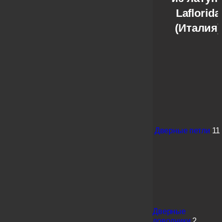
Laflorida
(Италия)
Дверные петли
11
Дверные
доводчики
2