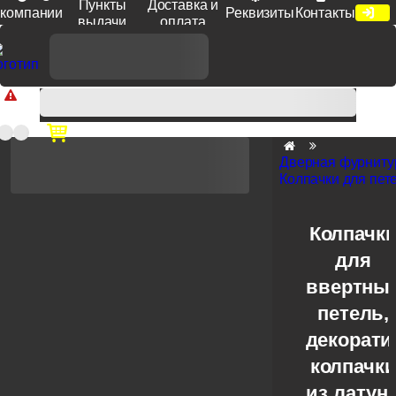
Пункты
Доставка и
компании
Реквизиты
Контакты
выдачи
оплата
Доп. скидка от цен на сайте 7% при заказе от 50 тыс. руб
продукции Venezia, Fratelli, Tupai, Extreza, Melodia, Forme при
оплате по счету.
Дверная фурниту
Колпачки для пет
Колпачк
для
ввертны
петель,
декорат
колпачк
из латун