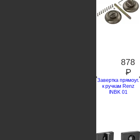
878
P
Завертка прямоуг.
к ручкам Renz
INBK 01