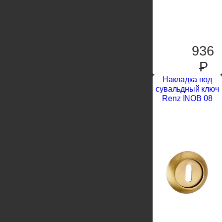
936
P
Накладка под
сувальдный ключ
Renz INOB 08