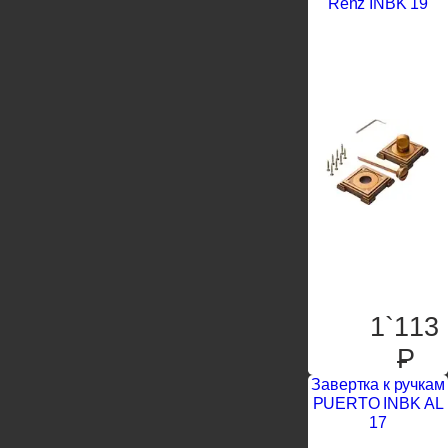
Renz INBK 19
1`113
P
Завертка к ручкам
PUERTO INBK AL
17