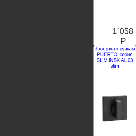
1`058
P
Завертка к ручкам
PUERTO, серия
SLIM INBK AL 03
slim