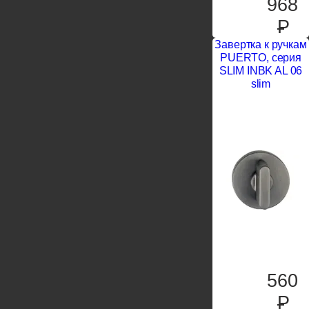
968
P
Завертка к ручкам
PUERTO, серия
SLIM INBK AL 06
slim
560
P