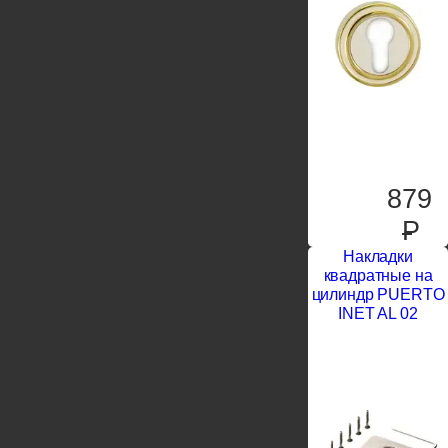
879
P
Накладки
квадратные на
цилиндр PUERTO
INET AL 02