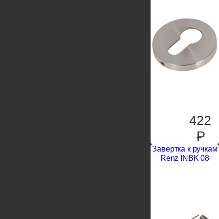
422
P
Завертка к ручкам
Renz INBK 08