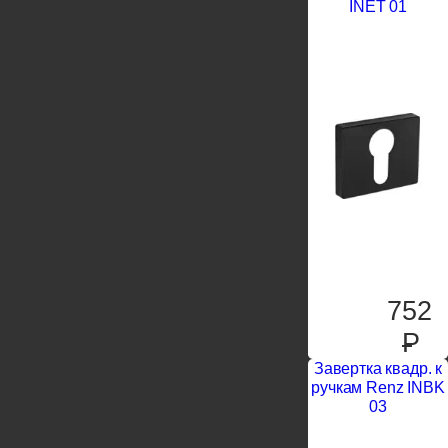
INET 01
752
P
Завертка квадр. к
ручкам Renz INBK
03