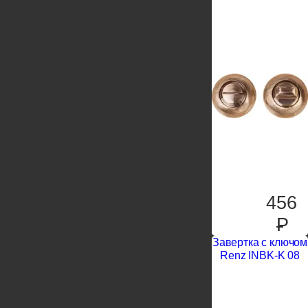
456
P
Завертка с ключом
Renz INBK-K 08