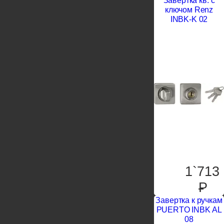
Завертка кв. с
ключом Renz
INBK-K 02
1`713
P
Завертка к ручкам
PUERTO INBK AL
08