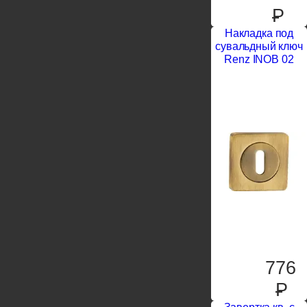
P
Накладка под
сувальдный ключ
Renz INOB 02
776
P