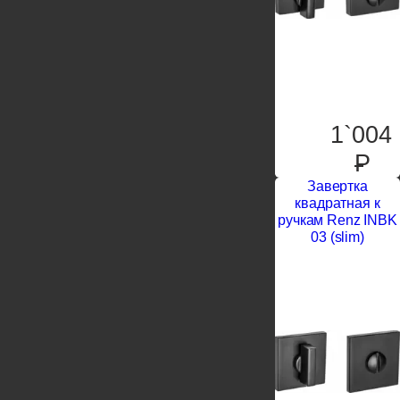
1`004
P
Завертка
квадратная к
ручкам Renz INBK
03 (slim)