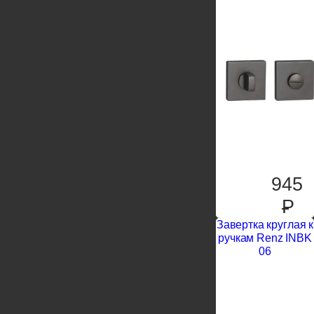
945
P
Завертка круглая к
ручкам Renz INBK
06