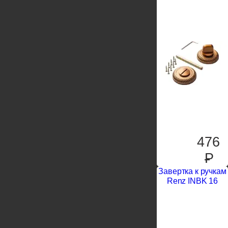
476
P
Завертка к ручкам
Renz INBK 16