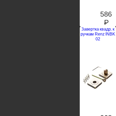
586
P
Завертка квадр. к
ручкам Renz INBK
02