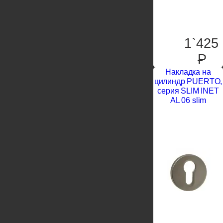
1`425
P
Накладка на
цилиндр PUERTO,
серия SLIM INET
AL 06 slim