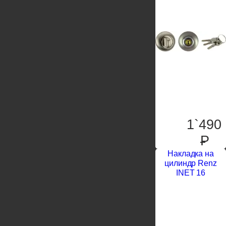
1`490
P
Накладка на
цилиндр Renz
INET 16