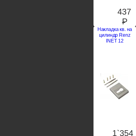
437
P
Накладка кв. на
цилиндр Renz
INET 12
1`354