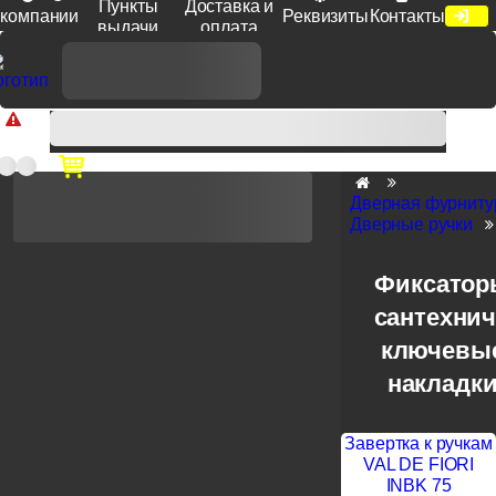
Пункты
Доставка и
компании
Реквизиты
Контакты
выдачи
оплата
Доп. скидка от цен на сайте 7% при заказе от 50 тыс. руб
продукции Venezia, Fratelli, Tupai, Extreza, Melodia, Forme при
оплате по счету.
Дверная фурниту
Дверные ручки
Фиксатор
сантехнич
ключевы
накладк
Завертка к ручкам
VAL DE FIORI
INBK 75