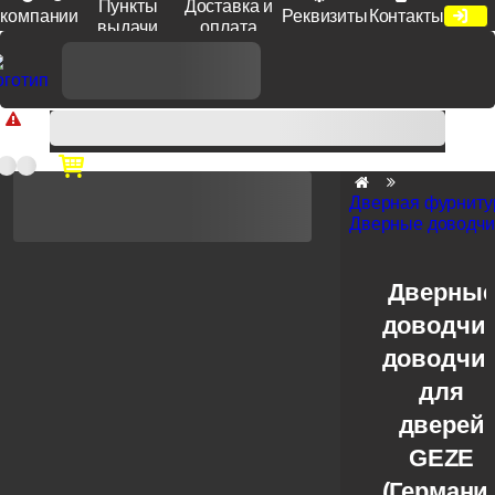
Пункты
Доставка и
компании
Реквизиты
Контакты
выдачи
оплата
Доп. скидка от цен на сайте 7% при заказе от 50 тыс. руб
продукции Venezia, Fratelli, Tupai, Extreza, Melodia, Forme при
оплате по счету.
Дверная фурниту
Дверные доводчи
Дверны
доводчик
доводчи
для
дверей
GEZE
(Германи