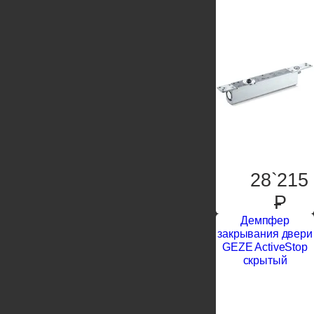
28`215
P
Демпфер
закрывания двери
GEZE ActiveStop
скрытый