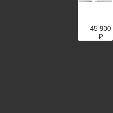
45`900
P