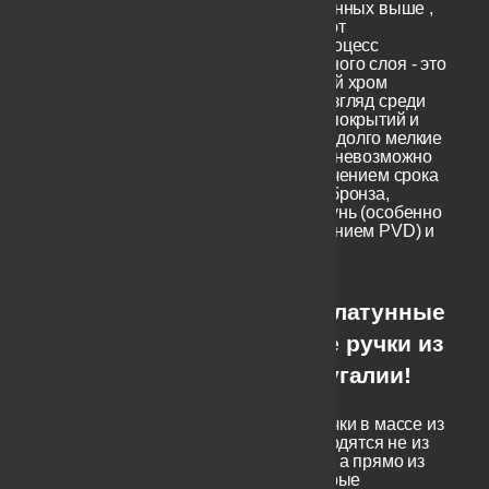
ниже, чем у означенных выше ,
которые используют
гальванический процесс
нанесения финишного слоя - это
покрытия - матовый хром
(чемпион на наш взгляд среди
наиболее стойких покрытий и
прощающий очень долго мелкие
дефекты, их почти невозможно
будем увидеть с течением срока
службы), матовая бронза,
полированная латунь (особенно
с покрытием цирконием PVD) и
некоторые другие.
Черные латунные
дверные ручки из
Португалии!
Да, существуют ручки в массе из
латуни, т.е. производятся не из
цинковых сплавов, а прямо из
латуни, как некоторые