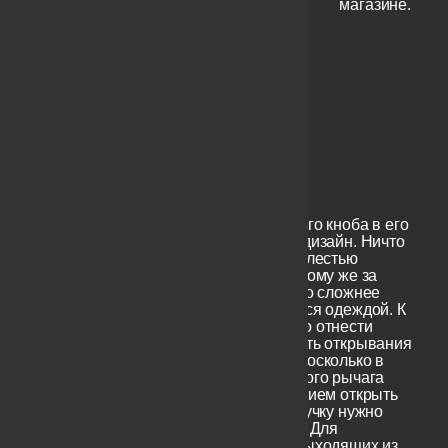
магазине.
Достоинства черного кноба в его
эргономичности и дизайн. Ничто
не сравнится с прелестью
округлых форм. К тому же за
такую ручку гораздо сложнее
случайно зацепиться одеждой. К
недостаткам можно отнести
некоторую трудность открывания
мокрыми руками, посколько в
отличиие от обычного рычага
-опереться и нажатием открыть
дверь не выйдет, ручку нужно
сжать и повернуть. Для
маленьких детей выходящих из