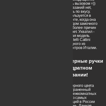
ванной может стать вызовом =))
Других противопоказаний нет,
можете употреблять по вкусу.
Если же ручка используется в
непоротном варианте, когда она
не является приводом замочного
механизма, то тем более причин
для беспокойства нет. Ухватил -
тяни- толкай! Данная модель
носит название Fratelli Cattini
Brescia - В честь одного из
промышленных центров Италии.
Черные дверные ручки
на квадратном
основании!
Рычаги дверные черного цвета
наиболее распространенный
подтип ручек для межкомнатных
дверей. Это одна из самых
продаваемых позиций в России
на сегодняшний день.
Данная