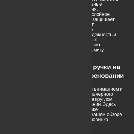
на себя разнообразные
финишные покрытия.
Качественное трехслойное
покрытие надежно защищает
ручки и гарантирует
внушительный срок
эксплуатации. А надежность и
плавность нажимных
механизмов обеспечит
комфортную эргономику.
Черные ручки на
круглом основании
Не обойдем нашим вниманием и
ручки эконом класса черного
цвета, например, на круглом
раздельном основании. Здесь
также засветился уже
упоминавшийся в нашем обзоре
бренд Morelli.
Эта новинка