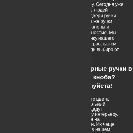
в дверную фурнитуру. Сегодня уже
не удивляет желание людей
установить себе на двери ручки
черного цвета. Какие же ручки
наиболее распространены и
пользуются популярностью. Мы
рассмотрим статистику нашего
интернет-магазина и расскажем
какие же модели люди выбирают
чаще всего.
Черные дверные ручки в
форме кноба?
Пожалуйста!
Ручки кнобы черного цвета
обеспечат максимальный
минимализм и придадут
очарование любому интерьеру.
Обратите внимание на
следующие позиции. Их чаще
всего спрашивают в нашем