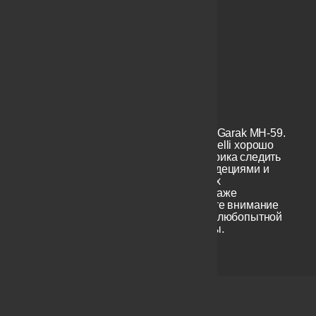
называется Morelli Garak MH-59.
Ручки фабрики Morelli хорошо
обновляются, фабрика следить
за последними тендециями и
даже умудряется их
предвосхищать и даже
создавать. Обратите внимание
на проудкцию этой любопытной
линейки фурнитуры.