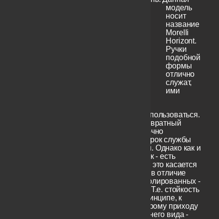
модель
носит
название
Morelli
Horizont.
Ручки
подобной
формы
отлично
служат,
ими
абсолютно удобно пользоваться.
В меру упругий возвратный
механизм - достаточно
надежный, чтобы срок службы
был максимальный. Однако как и
у всех черных ручек - есть
важный недосток и это касается
покрытия. Которое в отличие
хромированных, полированных -
негальваническое. Т.е. стойкость
к истиранию и в принципе, к
износу, к более скорому приходу
в негодность внешнего вида -