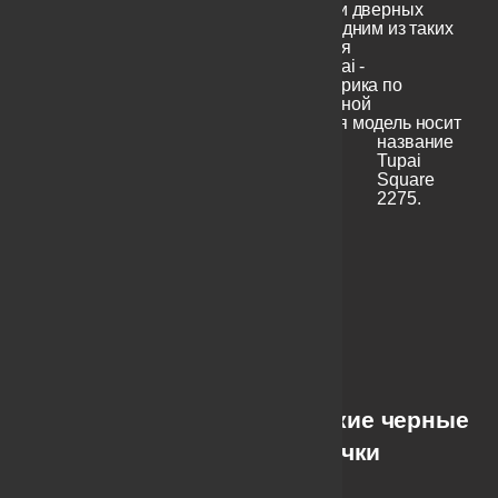
классические серии дверных
ручек. Например, одним из таких
вариантов является
производитель Tupai -
португальская фабрика по
производству дверной
фурнитуры.
Данная модель носит
название
Tupai
Square
2275.
Итальянские черные
ручки