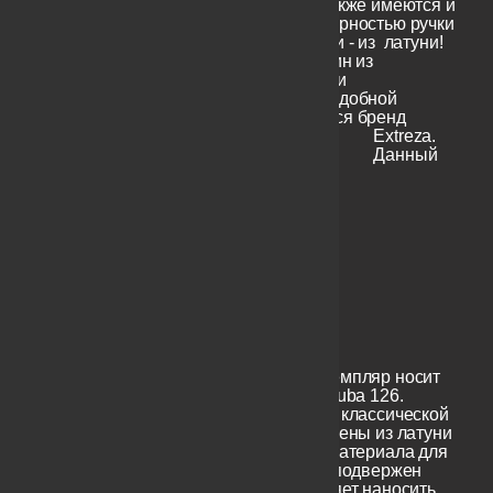
В продаже у нас также имеются и
пользуются популярностью ручки
классической серии - из латуни!
Черного цвета! Один из
известных в Италии
производителей подобной
фурнитуры является бренд
Extreza.
Данный
превосходный экземпляр носит
название Extreza Tuba 126.
Итальянские ручки классической
серии все изготовлены из латуни
- первоклассного материала для
ручек, который не подвержен
коррозии и позволяет наносить